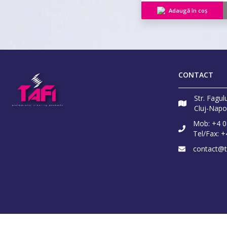
Adaugă în coș
CONTACT
Str. Fagul
Cluj-Nap
Mob:
+4 
Tel/Fax:
+
contact@t