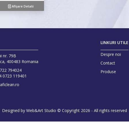
Afișare Detalii
LINKURI UTILE
Despre noi
ui nr. 79B
oca, 400483 Romania
Contact
0722 794024
Produse
4 0723 119401
aficlean.ro
Designed by
Web&Art Studio
© Copyright 2026 - All rights reserved