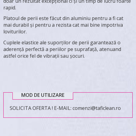
doar un rezultat excepțional ci și un timp de lucru foarte
rapid.
Platoul de perii este făcut din aluminiu pentru a fi cat
mai durabil și pentru a rezista cat mai bine impotriva
loviturilor.
Cuplele elastice ale suporților de perii garantează o
aderență perfectă a periilor pe suprafață, atenuand
astfel orice fel de vibrații sau șocuri.
MOD DE UTILIZARE
SOLICITA OFERTA ! E-MAIL: comenzi@taficlean.ro